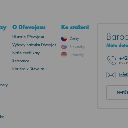
azy
O Dřevojasu
Ke stažení
Barbo
Historie Dřevojasu
Česky
Výhody nábytku Dřevojas
Máte dotaz
Slovensky
Naše certifikáty
Německy
+4
Reference
Po - 
Kariéra v Dřevojasu
info
tnery
NAPIŠ
ika