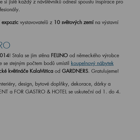
e si jistě každý z návštěvníků odnesl spoustu inspirace pro
fesionály.
 expozic
vystavovatelů z
10 světových zemí
na výstavní
TRO
2014
! Stala se jím stěna
FELINO
od německého výrobce
e se stejným počtem bodů umístil
koupelnový nábytek
cké květináče KalaMitica
od
GARDNERS
. Gratulujeme!
nteriéry, design, bytové doplňky, dekorace, dárky a
T a FOR GASTRO & HOTEL se uskuteční od 1. do 4.