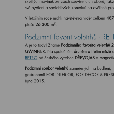
skvělých novinek ze všech souvisejících oborů, takž
své bydlení a spolehlivých kontaktů na ověřené pro
V letošním roce mohli návštěvníci vidět celkem
487
2
ploše
26 300 m
.
Podzimní favorit veletrhů - RE
A je to tady! Známe
Podzimního favorita veletrhů 
GWINNER
. Na společném
druhém a třetím místě
s
RETRO
od českého výrobce
DŘEVOJAS
a
magneti
Podzimní soubor veletrhů
zaměřených na bydlení, i
gastronomii FOR INTERIOR, FOR DECOR & PRESEN
října 2015.