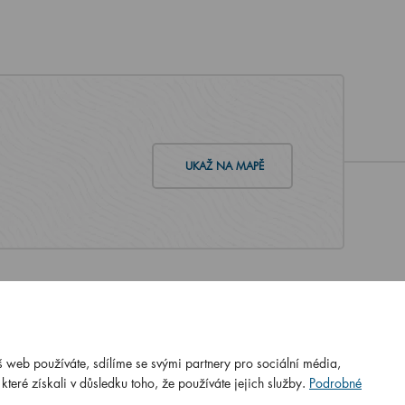
UKAŽ NA MAPĚ
 web používáte, sdílíme se svými partnery pro sociální média,
N ISO
ČSN EN ISO
teré získali v důsledku toho, že používáte jejich služby.
Podrobné
:2016
9001:2016