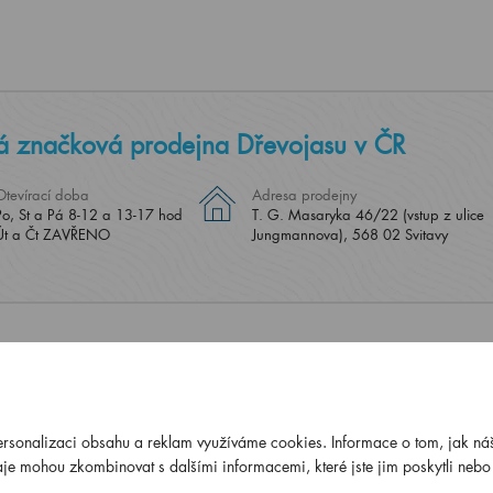
á značková prodejna Dřevojasu v ČR
Otevírací doba
Adresa prodejny
Po, St a Pá 8-12 a 13-17 hod
T. G. Masaryka 46/22 (vstup z ulice
Út a Čt ZAVŘENO
Jungmannova), 568 02 Svitavy
ersonalizaci obsahu a reklam využíváme cookies. Informace o tom, jak náš
ČSN E
je mohou zkombinovat s dalšími informacemi, které jste jim poskytli nebo k
14001