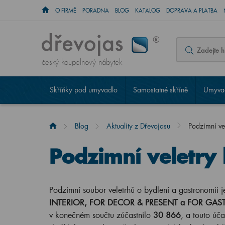
O FIRMĚ
PORADNA
BLOG
KATALOG
DOPRAVA A PLATBA
český koupelnový nábytek
Skříňky pod umyvadlo
Samostatné skříně
Umyvad
Blog
Aktuality z Dřevojasu
Podzimní vel
Podzimní veletry 
Podzimní soubor veletrhů o bydlení a gastronomii j
INTERIOR, FOR DECOR & PRESENT a FOR GAS
v konečném součtu zúčastnilo
30 866
, a touto úča