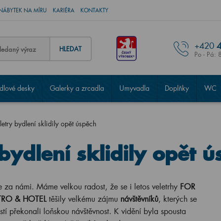
NÁBYTEK NA MÍRU
KARIÉRA
KONTAKTY
+420
4
HLEDAT
Po - Pá: 
lové desky
Galerky a zrcadla
Umyvadla
Doplňky
WC
etry bydlení sklidily opět úspěch
bydlení sklidily opět ú
e za námi. Máme velkou radost, že se i letos veletrhy
FOR
TRO & HOTEL
těšily velkému zájmu
návštěvníků
, kterých se
stí překonali loňskou návštěvnost. K vidění byla spousta