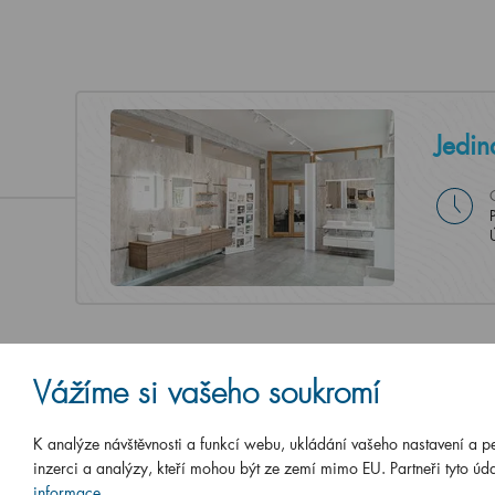
Jedin
Vážíme si vašeho soukromí
K analýze návštěvnosti a funkcí webu, ukládání vašeho nastavení a p
inzerci a analýzy, kteří mohou být ze zemí mimo EU. Partneři tyto úda
informace