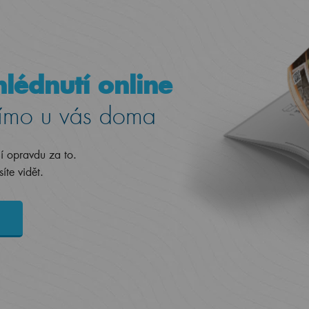
lédnutí online
ímo u vás doma
jí opravdu za to.
íte vidět.