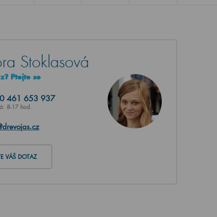
ra Stoklasová
? Ptejte se
20
461 653 937
Pá: 8-17 hod.
@drevojas.cz
TE VÁŠ DOTAZ