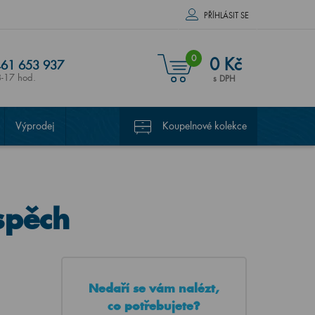
PŘÍHLÁSIT SE
0
0 Kč
61 653 937
8-17 hod.
s DPH
Výprodej
Koupelnové kolekce
spěch
Nedaří se vám nalézt,
co potřebujete?