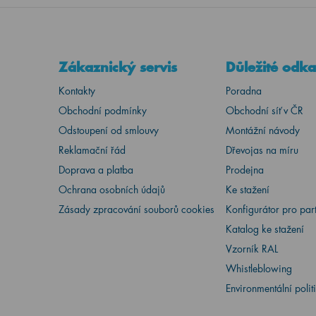
Zákaznický servis
Důležité odk
Kontakty
Poradna
Obchodní podmínky
Obchodní síť v ČR
Odstoupení od smlouvy
Montážní návody
Reklamační řád
Dřevojas na míru
Doprava a platba
Prodejna
Ochrana osobních údajů
Ke stažení
Zásady zpracování souborů cookies
Konfigurátor pro par
Katalog ke stažení
Vzorník RAL
Whistleblowing
Environmentální polit