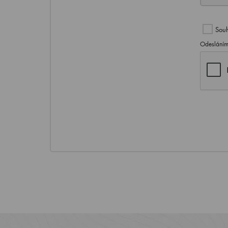
Souh
Odesláním