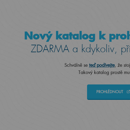
Nový katalog k proh
ZDARMA a kdykoliv, př
Schválně se
teď podívejte
, že sto
Takový katalog prostě mus
PROHLÉDNOUT