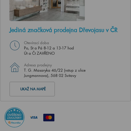
Jediná značková prodejna Dřevojasu v ČR
Otevírací doba
Po, St a Pá 8-12 a 13-17 hod
Út a Čt ZAVŘENO
Adresa prodejny
T. G. Masaryka 46/22 (vstup z ulice
Jungmannova), 568 02 Svitavy
UKAŽ NA MAPĚ