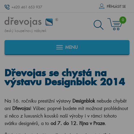
PŘÍHLÁSIT SE
+420 461 653 937
0
český koupelnový nábytek
MENU
Dřevojas se chystá na
výstavu Designblok 2014
Na 16. ročníku prestižní výstavy
Designblok
nebude chybět
ani
Dřevojas
! Vůbec poprvé budete mít možnost prohlédnout
si něco z luxusních kousků naší výroby i v rámci tohoto
svátku designérů, a to
od 7. do 12. října v Praze
.