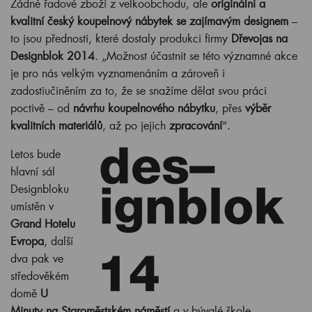
Žádné řadové zboží z velkoobchodu, ale
originální a
kvalitní český koupelnový nábytek se zajímavým designem
–
to jsou přednosti, které dostaly produkci firmy
Dřevojas na
Designblok 2014
. „Možnost účastnit se této významné akce
je pro nás velkým vyznamenáním a zároveň i
zadostiučiněním za to, že se snažíme dělat svou práci
poctivě – od
návrhu koupelnového nábytku
, přes
výběr
kvalitních materiálů
, až po jejich
zpracování
“.
Letos bude
hlavní sál
Designbloku
umístěn v
Grand Hotelu
Evropa
, další
dva pak ve
středověkém
domě
U
Minuty na Staroměstském náměstí
a v bývalé škole