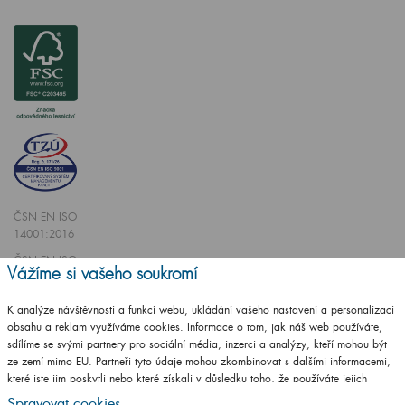
ČSN EN ISO
14001:2016
ČSN EN ISO
Vážíme si vašeho soukromí
9001:2016
K analýze návštěvnosti a funkcí webu, ukládání vašeho nastavení a personalizaci
obsahu a reklam využíváme cookies. Informace o tom, jak náš web používáte,
sdílíme se svými partnery pro sociální média, inzerci a analýzy, kteří mohou být
ze zemí mimo EU. Partneři tyto údaje mohou zkombinovat s dalšími informacemi,
které jste jim poskytli nebo které získali v důsledku toho, že používáte jejich
Vytvořilo studio
CZECHGROUP.cz
služby.
Podrobné informace
Spravovat cookies