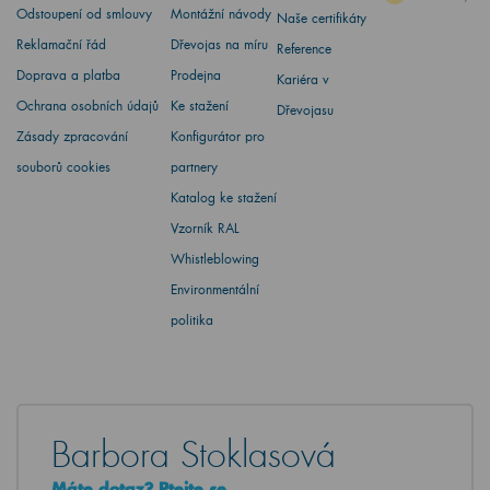
Odstoupení od smlouvy
Montážní návody
Naše certifikáty
Reklamační řád
Dřevojas na míru
Reference
Doprava a platba
Prodejna
Kariéra v
Ochrana osobních údajů
Ke stažení
Dřevojasu
Zásady zpracování
Konfigurátor pro
souborů cookies
partnery
Katalog ke stažení
Vzorník RAL
Whistleblowing
Environmentální
politika
Barbora Stoklasová
Máte dotaz? Ptejte se