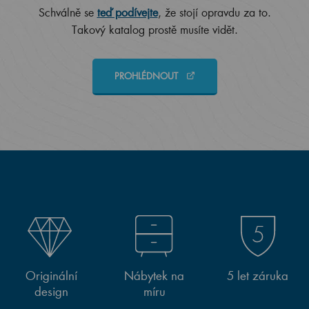
Schválně se
teď podívejte
, že stojí opravdu za to.
Takový katalog prostě musíte vidět.
PROHLÉDNOUT
Originální
Nábytek na
5 let záruka
design
míru