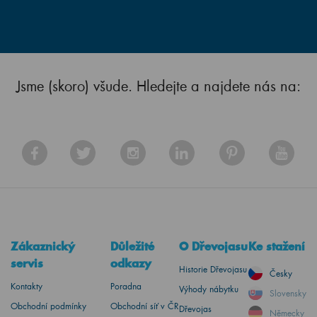
Jsme (skoro) všude. Hledejte a najdete nás na:
Zákaznický
Důležité
O Dřevojasu
Ke stažení
servis
odkazy
Historie Dřevojasu
Česky
Kontakty
Poradna
Výhody nábytku
Slovensky
Obchodní podmínky
Obchodní síť v ČR
Dřevojas
Německy