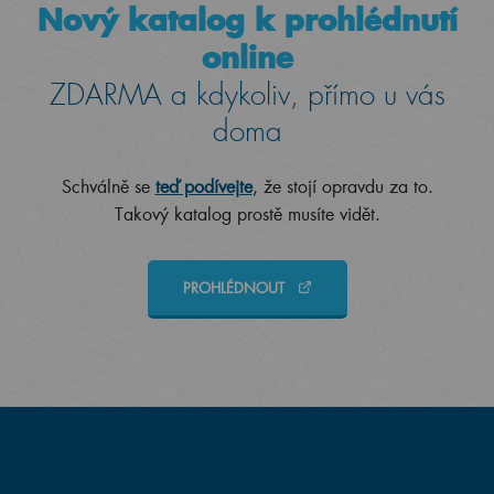
Nový katalog k prohlédnutí
online
ZDARMA a kdykoliv, přímo u vás
doma
Schválně se
teď podívejte
, že stojí opravdu za to.
Takový katalog prostě musíte vidět.
PROHLÉDNOUT