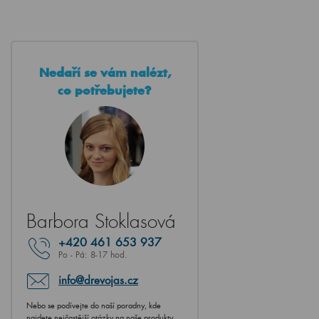
Nedaří se vám nalézt,
co potřebujete?
Barbora Stoklasová
+420
461 653 937
Po - Pá: 8-17 hod.
info@drevojas.cz
Nebo se podívejte do naší poradny, kde
najdete nejčastější otázky na naše produkty.