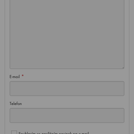
*
E-mail
Telefon
Souhlasím se zasíláním novinek na e-mail