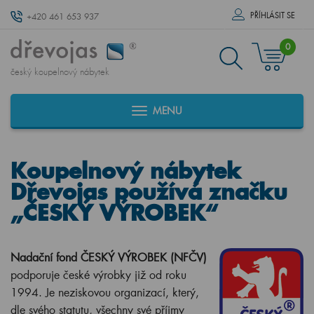
PŘÍHLÁSIT SE
+420 461 653 937
0
český koupelnový nábytek
MENU
Koupelnový nábytek
Dřevojas používá značku
„ČESKÝ VÝROBEK“
Nadační fond ČESKÝ VÝROBEK (NFČV)
podporuje české výrobky již od roku
1994. Je neziskovou organizací, který,
dle svého statutu, všechny své příjmy