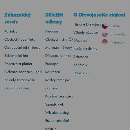
Zákaznický
Důležité
O Dřevojasu
Ke stažení
servis
odkazy
Historie Dřevojasu
Česky
Kontakty
Poradna
Výhody nábytku
Slovensky
Obchodní podmínky
Obchodní síť v ČR
Dřevojas
Německy
Odstoupení od smlouvy
Montážní návody
Naše certifikáty
Reklamační řád
Dřevojas na míru
Reference
Doprava a platba
Prodejna
Kariéra v
Ochrana osobních údajů
Ke stažení
Dřevojasu
Zásady zpracování
Konfigurátor pro
souborů cookies
partnery
Katalog ke stažení
Vzorník RAL
Whistleblowing
Environmentální
politika