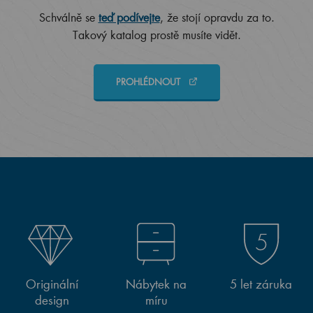
Schválně se
teď podívejte
, že stojí opravdu za to.
Takový katalog prostě musíte vidět.
PROHLÉDNOUT
Originální
Nábytek na
5 let záruka
design
míru