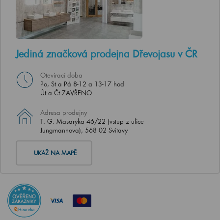
Jediná značková prodejna Dřevojasu v ČR
Otevírací doba
Po, St a Pá 8-12 a 13-17 hod
Út a Čt ZAVŘENO
Adresa prodejny
T. G. Masaryka 46/22 (vstup z ulice
Jungmannova), 568 02 Svitavy
UKAŽ NA MAPĚ