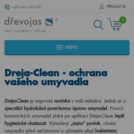
PŘÍHLÁSIT SE
+420 461 653 937
0
český koupelnový nábytek
MENU
Dreja-Clean - ochrana
vašeho umyvadla
Dreja-Clean
je naprostá
novinka
v naší nabídce. Jedná se o
speciální hydrofobní povrchovou úpravu umyvadel
. Povrch
keramických umyvadel získá po aplikaci Dreja-Clean
lepší
hygienické vlastnosti
. Vytvořený
„nano“ povlak
, chrání
umyvadlo před nečistotami a uživatele před
bakteriemi
,