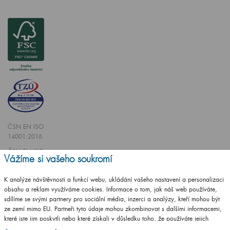
ČSN EN ISO
14001:2016
ČSN EN ISO
Vážíme si vašeho soukromí
9001:2016
K analýze návštěvnosti a funkcí webu, ukládání vašeho nastavení a personalizaci
obsahu a reklam využíváme cookies. Informace o tom, jak náš web používáte,
sdílíme se svými partnery pro sociální média, inzerci a analýzy, kteří mohou být
ze zemí mimo EU. Partneři tyto údaje mohou zkombinovat s dalšími informacemi,
které jste jim poskytli nebo které získali v důsledku toho, že používáte jejich
Vytvořilo studio
CZECHGROUP.cz
služby.
Podrobné informace