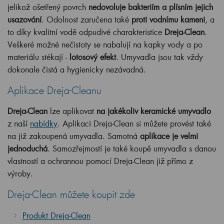
jelikož ošetřený povrch
nedovoluje bakteriím a plísním jejich
usazování
. Odolnost zaručena také
proti vodnímu kameni
, a
to díky kvalitní vodě odpudivé charakteristice
Dreja-Clean
.
Veškeré možné nečistoty se nabalují na kapky vody a po
materiálu stékají -
lotosový efekt
. Umyvadla jsou tak vždy
dokonale čistá a hygienicky nezávadná.
Aplikace Dreja-Cleanu
Dreja-Clean
lze aplikovat
na jakékoliv keramické umyvadlo
z naší
nabídky
. Aplikaci Dreja-Clean si můžete provést také
na již zakoupená umyvadla. Samotná
aplikace je velmi
jednoduchá
. Samozřejmostí je také koupě umyvadla s danou
vlastností a ochrannou pomocí Dreja-Clean již přímo z
výroby.
Dreja-Clean můžete koupit zde
Produkt Dreja-Clean