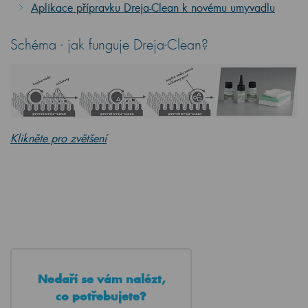
Aplikace přípravku Dreja-Clean k novému umyvadlu
Schéma - jak funguje Dreja-Clean?
Klikněte pro zvětšení
Nedaří se vám nalézt,
co potřebujete?