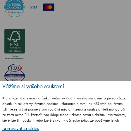
Vážíme si vašeho soukromí
ČSN EN ISO
14001:2016
K analýze návštěvnosti a funkcí webu, ukládání vašeho nastavení a personalizaci
obsahu a reklam využíváme cookies. Informace o tom, jak náš web používáte,
ČSN EN ISO
sdílíme se svými partnery pro sociální média, inzerci a analýzy, kteří mohou být
9001:2016
ze zemí mimo EU. Partneři tyto údaje mohou zkombinovat s dalšími informacemi,
které jste jim poskytli nebo které získali v důsledku toho, že používáte jejich
služby.
Podrobné informace
Spravovat cookies