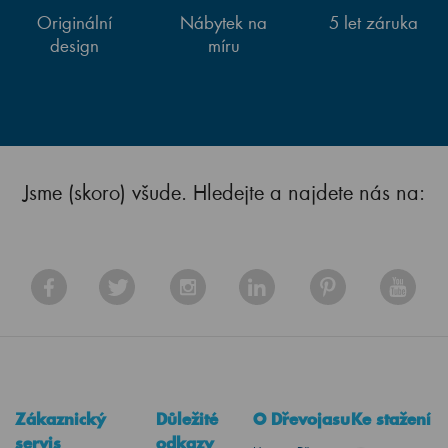
Originální
Nábytek na
5 let záruka
design
míru
Jsme (skoro) všude. Hledejte a najdete nás na:
Zákaznický
Důležité
O Dřevojasu
Ke stažení
servis
odkazy