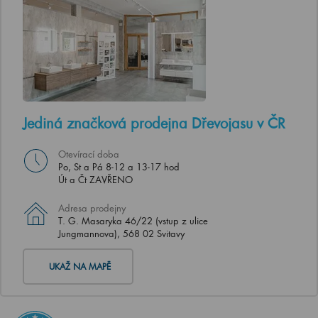
Jediná značková prodejna Dřevojasu v ČR
Otevírací doba
Po, St a Pá 8-12 a 13-17 hod
Út a Čt ZAVŘENO
Adresa prodejny
T. G. Masaryka 46/22 (vstup z ulice
Jungmannova), 568 02 Svitavy
UKAŽ NA MAPĚ