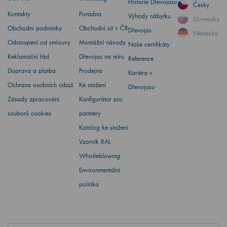
Historie Dřevojasu
Česky
Kontakty
Poradna
Výhody nábytku
Slovensky
Obchodní podmínky
Obchodní síť v ČR
Dřevojas
Německy
Odstoupení od smlouvy
Montážní návody
Naše certifikáty
Reklamační řád
Dřevojas na míru
Reference
Doprava a platba
Prodejna
Kariéra v
Ochrana osobních údajů
Ke stažení
Dřevojasu
Zásady zpracování
Konfigurátor pro
souborů cookies
partnery
Katalog ke stažení
Vzorník RAL
Whistleblowing
Environmentální
politika