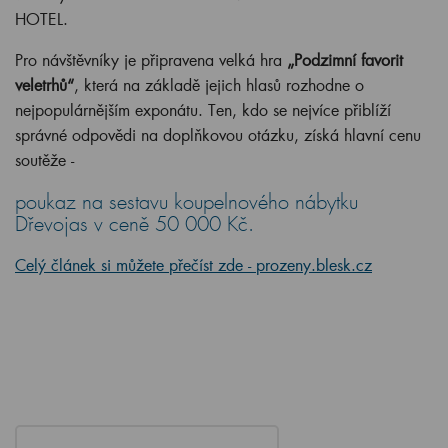
HOTEL.
Pro návštěvníky je připravena velká hra
„Podzimní favorit
veletrhů“
, která na základě jejich hlasů rozhodne o
nejpopulárnějším exponátu. Ten, kdo se nejvíce přiblíží
správné odpovědi na doplňkovou otázku, získá hlavní cenu
soutěže -
poukaz na sestavu koupelnového nábytku
Dřevojas v ceně 50 000 Kč.
Celý článek si můžete přečíst zde - prozeny.blesk.cz