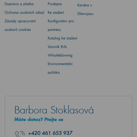
Doprava a platba
Prodejna
Kariéra v
Ochrana osobních údajů
Ke stažení
Dřevojasu
Zásady zpracování
Konfigurátor pro
souborů cookies
partnery
Katalog ke stažení
Vzorník RAL
Whistleblowing
Environmentální
politika
Barbora Stoklasová
Máte dotaz? Ptejte se
+420
461 653 937