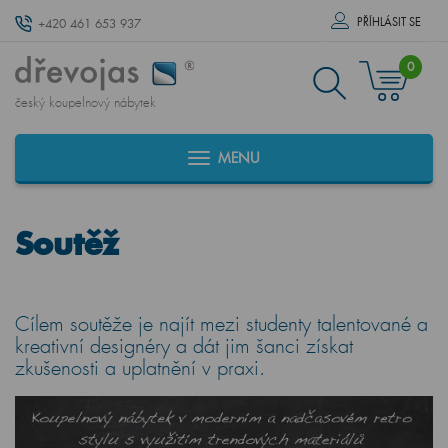
PŘÍHLÁSIT SE
+420 461 653 937
0
český koupelnový nábytek
MENU
Soutěž
Cílem soutěže je najít mezi studenty talentované a
kreativní designéry a dát jim šanci získat
zkušenosti a uplatnění v praxi.