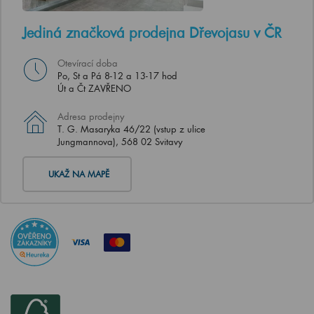
Jediná značková prodejna Dřevojasu v ČR
Otevírací doba
Po, St a Pá 8-12 a 13-17 hod
Út a Čt ZAVŘENO
Adresa prodejny
T. G. Masaryka 46/22 (vstup z ulice
Jungmannova), 568 02 Svitavy
UKAŽ NA MAPĚ