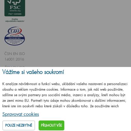
ČSN EN ISO
14001:2016
ČSN EN ISO
Vážíme si vašeho soukromí
9001:2016
K analýze návštěvnosti a funkcí webu, ukládání vašeho nastavení a personalizaci
obsahu a reklam využíváme cookies. Informace o tom, jak náš web používáte,
sdílíme se svými partnery pro sociální média, inzerci a analýzy, kteří mohou být
ze zemí mimo EU. Partneři tyto údaje mohou zkombinovat s dalšími informacemi,
které jste jim poskytli nebo které získali v důsledku toho, že používáte jejich
Vytvořilo studio
CZECHGROUP.cz
služby.
Podrobné informace
Spravovat cookies
© 2009 - 2025 Koupelnový nábytek Dřevojas v. d.,
Všechna práva vyhrazena
POUZE NEZBYTNÉ
PŘIJMOUT VŠE