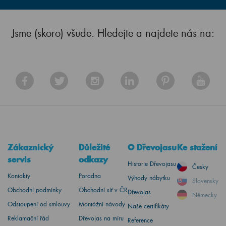
Jsme (skoro) všude. Hledejte a najdete nás na:
Zákaznický
Důležité
O Dřevojasu
Ke stažení
servis
odkazy
Historie Dřevojasu
Česky
Kontakty
Poradna
Výhody nábytku
Slovensky
Obchodní podmínky
Obchodní síť v ČR
Dřevojas
Německy
Odstoupení od smlouvy
Montážní návody
Naše certifikáty
Reklamační řád
Dřevojas na míru
Reference