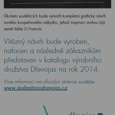
Úkolem soutěžících bude vytvořit kompletní grafický návrh
nového koupelnového nábytku, jehož inspirací mohou být
země Itálie či Francie.
Vítězný návrh bude vyroben,
nafocen a následně zákazníkům
představen v katalogu výrobního
družstva Dřevojas na rok 2014.
Více informací na oficiální stránce soutěže -
www.studentiprodrevojas.cz