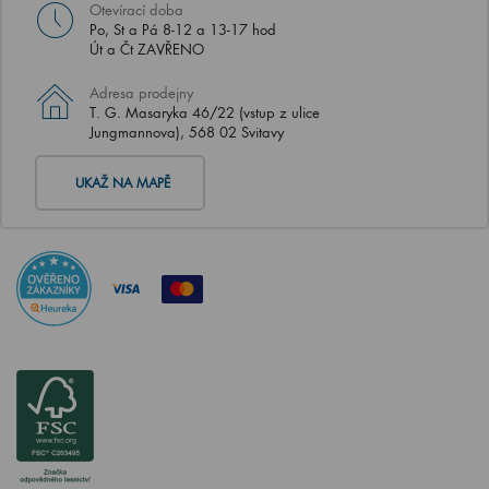
Otevírací doba
Po, St a Pá 8-12 a 13-17 hod
Út a Čt ZAVŘENO
Adresa prodejny
T. G. Masaryka 46/22 (vstup z ulice
Jungmannova), 568 02 Svitavy
UKAŽ NA MAPĚ