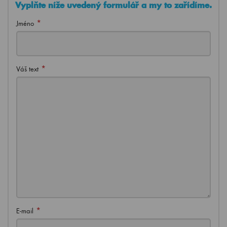
Vyplňte níže uvedený formulář a my to zařídíme.
*
Jméno
*
Váš text
*
E-mail