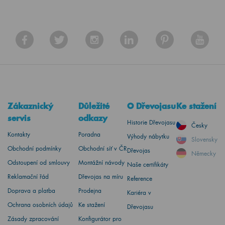
Zákaznický
Důležité
O Dřevojasu
Ke stažení
servis
odkazy
Historie Dřevojasu
Česky
Kontakty
Poradna
Výhody nábytku
Slovensky
Obchodní podmínky
Obchodní síť v ČR
Dřevojas
Německy
Odstoupení od smlouvy
Montážní návody
Naše certifikáty
Reklamační řád
Dřevojas na míru
Reference
Doprava a platba
Prodejna
Kariéra v
Ochrana osobních údajů
Ke stažení
Dřevojasu
Zásady zpracování
Konfigurátor pro