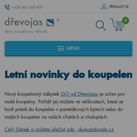
PŘÍHLÁSIT SE
+420 461 653 937
0
český koupelnový nábytek
MENU
Letní novinky do koupelen
Nový koupelnový nábytek
GO od Dřevojasu
je určen pro
malé koupelny. Pořídit jej můžete ve velikostech, které se
hodí právě do koupelen v panelákových bytech nebo do
malých koupelen na vašich chatách a chalupách.
Celý článek si můžete přečíst zde - dumazahrada.cz